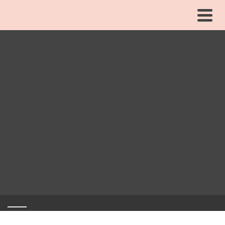
HOME
»
JACKPOT ONLINE CODES